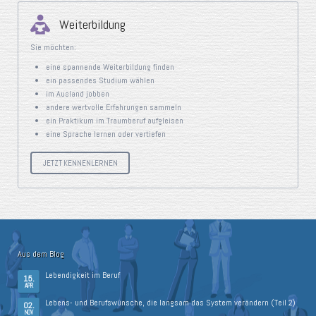
Weiterbildung
Sie möchten:
eine spannende Weiterbildung finden
ein passendes Studium wählen
im Ausland jobben
andere wertvolle Erfahrungen sammeln
ein Praktikum im Traumberuf aufgleisen
eine Sprache lernen oder vertiefen
JETZT KENNENLERNEN
Aus dem Blog
Lebendigkeit im Beruf
15.
APR
Lebens- und Berufswünsche, die langsam das System verändern (Teil 2)
02.
NOV