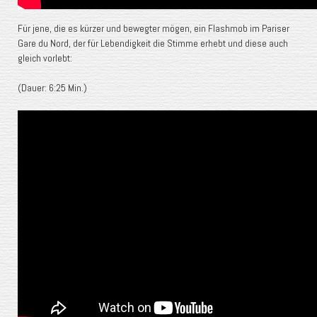
Für jene, die es kürzer und bewegter mögen, ein Flashmob im Pariser
Gare du Nord, der für Lebendigkeit die Stimme erhebt und diese auch
gleich vorlebt:
(Dauer: 6:25 Min.)