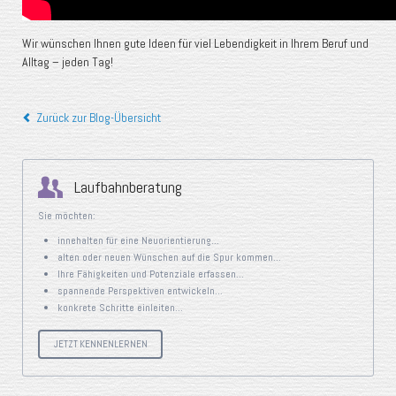
Wir wünschen Ihnen gute Ideen für viel Lebendigkeit in Ihrem Beruf und
Alltag – jeden Tag!
Zurück zur Blog-Übersicht
Laufbahnberatung
Sie möchten:
innehalten für eine Neuorientierung...
alten oder neuen Wünschen auf die Spur kommen...
Ihre Fähigkeiten und Potenziale erfassen...
spannende Perspektiven entwickeln...
konkrete Schritte einleiten...
JETZT KENNENLERNEN