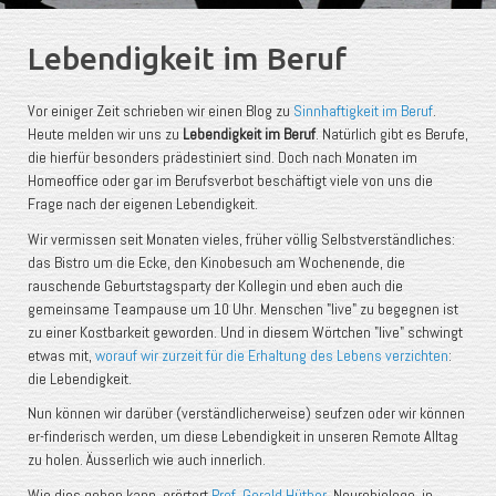
Lebendigkeit im Beruf
Vor einiger Zeit schrieben wir einen Blog zu
Sinnhaftigkeit im Beruf
.
Heute melden wir uns zu
Lebendigkeit im Beruf
. Natürlich gibt es Berufe,
die hierfür besonders prädestiniert sind. Doch nach Monaten im
Homeoffice oder gar im Berufsverbot beschäftigt viele von uns die
Frage nach der eigenen Lebendigkeit.
Wir vermissen seit Monaten vieles, früher völlig Selbstverständliches:
das Bistro um die Ecke, den Kinobesuch am Wochenende, die
rauschende Geburtstagsparty der Kollegin und eben auch die
gemeinsame Teampause um 10 Uhr. Menschen "live" zu begegnen ist
zu einer Kostbarkeit geworden. Und in diesem Wörtchen "live" schwingt
etwas mit,
worauf wir zurzeit für die Erhaltung des Lebens verzichten
:
die Lebendigkeit.
Nun können wir darüber (verständlicherweise) seufzen oder wir können
er-finderisch werden, um diese Lebendigkeit in unseren Remote Alltag
zu holen. Äusserlich wie auch innerlich.
Wie dies gehen kann, erörtert
Prof. Gerald Hüther
, Neurobiologe, in